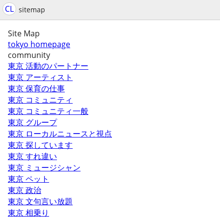
CL
sitemap
Site Map
tokyo homepage
community
東京 活動のパートナー
東京 アーティスト
東京 保育の仕事
東京 コミュニティ
東京 コミュニティ一般
東京 グループ
東京 ローカルニュースと視点
東京 探しています
東京 すれ違い
東京 ミュージシャン
東京 ペット
東京 政治
東京 文句言い放題
東京 相乗り